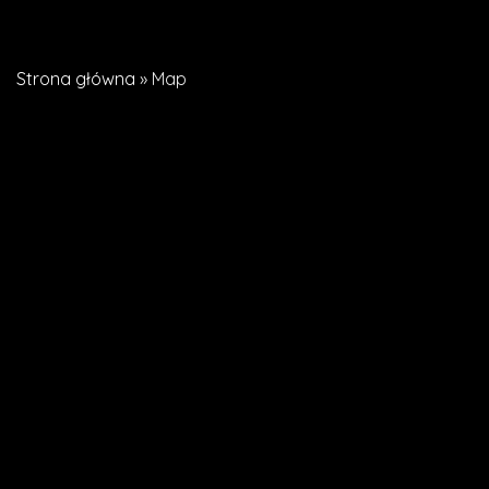
Skip
Strona główna
»
Map
to
main
content